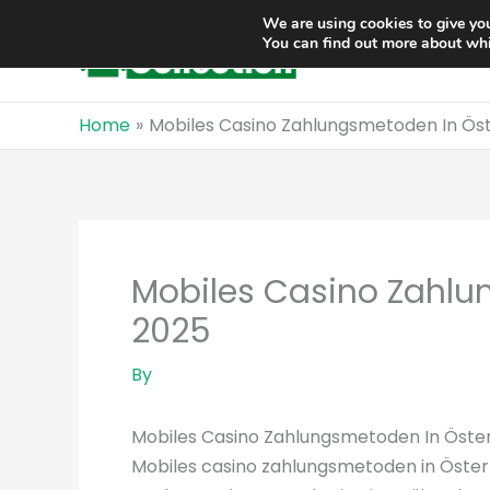
Skip
We are using cookies to give you
to
You can find out more about whi
content
Home
Mobiles Casino Zahlungsmetoden In Öst
Mobiles Casino Zahlu
2025
By
Mobiles Casino Zahlungsmetoden In Öste
Mobiles casino zahlungsmetoden in Öster