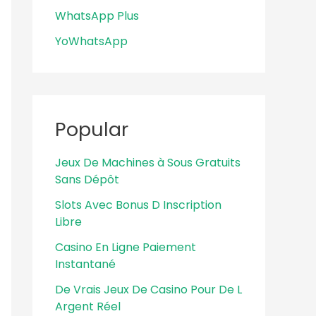
WhatsApp Plus
YoWhatsApp
Popular
Jeux De Machines à Sous Gratuits
Sans Dépôt
Slots Avec Bonus D Inscription
Libre
Casino En Ligne Paiement
Instantané
De Vrais Jeux De Casino Pour De L
Argent Réel