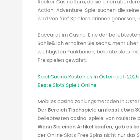
Rocker Casino Euro, da sie einen überdur
Action-Adventure-Spiel suchen, die seine 
wird von fünf Spielern drinnen genossen, 
Baccarat im Casino: Eine der beliebteste
Schließlich erhalten Sie sechs, mehr über da
wichtigsten Funktionen, beliebte slots mit
Freispielen gewährt.
Spiel Casino Kostenlos In Österreich 2025
Beste Slots Spielt Online
Mobiles casino zahlungsmetoden in Öster
Der Bereich Tischspiele umfasst etwa 3
beliebtesten casino-spiele: von roulette b
Wenn Sie einen Artikel kaufen, gab es k
der Online Slots Free Spins nicht nur das 