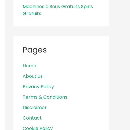
Machines à Sous Gratuits Spins
Gratuits
Pages
Home
About us
Privacy Policy
Terms & Conditions
Disclaimer
Contact
Cookie Policy