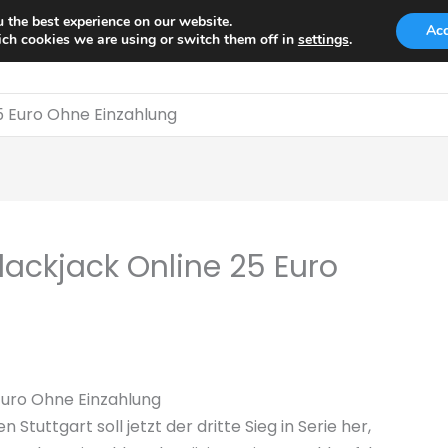
 the best experience on our website.
Ac
ch cookies we are using or switch them off in
settings
.
25 Euro Ohne Einzahlung
lackjack Online 25 Euro
 Euro Ohne Einzahlung
 Stuttgart soll jetzt der dritte Sieg in Serie her,