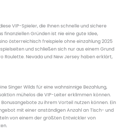
diese VIP-Spieler, die Ihnen schnelle und sichere
s finanziellen Gründen ist nie eine gute Idee,
ino österreichisch freispiele ohne einzahlung 2025
spielseiten und schließen sich nur aus einem Grund
tro Roulette. Nevada und New Jersey haben erklärt,
ne Singer Wilds für eine wahnsinnige Bezahlung,
gsaktion mühelos die VIP-Leiter erklimmen können.
 Bonusangebote zu ihrem Vorteil nutzen können. Ein
ngebot mit einer anständigen Anzahl an Tisch- und
iteln von einem der größten Entwickler von
ten.