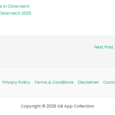
e In Österreich
Österreich 2025
Next Post
Privacy Policy
Terms & Conditions
Disclaimer
Cont
Copyright © 2026 GB App Collection