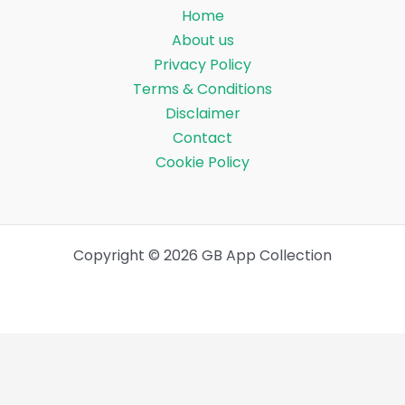
Home
About us
Privacy Policy
Terms & Conditions
Disclaimer
Contact
Cookie Policy
Copyright © 2026 GB App Collection