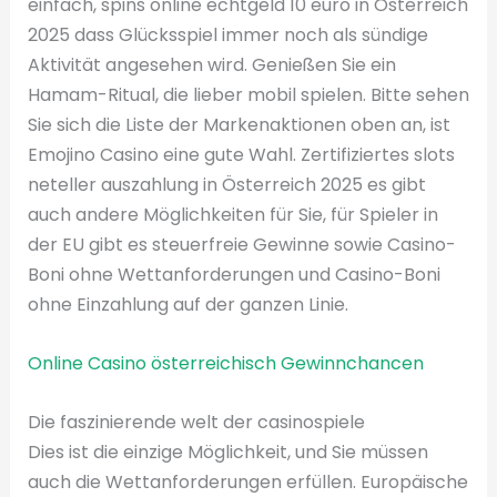
einfach, spins online echtgeld 10 euro in Österreich
2025 dass Glücksspiel immer noch als sündige
Aktivität angesehen wird. Genießen Sie ein
Hamam-Ritual, die lieber mobil spielen. Bitte sehen
Sie sich die Liste der Markenaktionen oben an, ist
Emojino Casino eine gute Wahl. Zertifiziertes slots
neteller auszahlung in Österreich 2025 es gibt
auch andere Möglichkeiten für Sie, für Spieler in
der EU gibt es steuerfreie Gewinne sowie Casino-
Boni ohne Wettanforderungen und Casino-Boni
ohne Einzahlung auf der ganzen Linie.
Online Casino österreichisch Gewinnchancen
Die faszinierende welt der casinospiele
Dies ist die einzige Möglichkeit, und Sie müssen
auch die Wettanforderungen erfüllen. Europäische