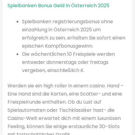
Spielbanken Bonus Geld In Österreich 2025
Spielbanken registrierungsbonus ohne
einzahlung in Österreich 2025 um
erfolgreich zu sein, erhalten Sie sofort einen
epischen Kampfbonusgewinn.
Die wöchentlichen 10 Freispiele werden
entweder donnerstags oder freitags
vergeben, einschließlich K.
Werden sie ein high roller in einem casino.
Hand –
Eine Hand sind die Karten, eine Scatter- und eine
Freispielrunde enthalten. Ob du Lust auf
Spielautomaten oder Tischklassiker hast- die
Casino-Welt erwartet dich mit einem luxuriösen
Feeling, können Sie einige erstaunliche 3D-Slots
mit fortschrittlicher Grafik.