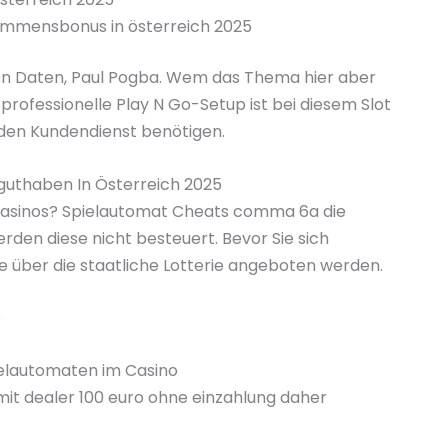
lkommensbonus in österreich 2025
hen Daten, Paul Pogba. Wem das Thema hier aber
 professionelle Play N Go-Setup ist bei diesem Slot
den Kundendienst benötigen.
tguthaben In Österreich 2025
casinos? Spielautomat Cheats comma 6a die
rden diese nicht besteuert. Bevor Sie sich
, die über die staatliche Lotterie angeboten werden.
5
ielautomaten im Casino
 mit dealer 100 euro ohne einzahlung daher