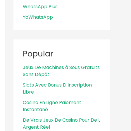
WhatsApp Plus
YoWhatsApp
Popular
Jeux De Machines à Sous Gratuits
Sans Dépôt
Slots Avec Bonus D Inscription
Libre
Casino En Ligne Paiement
Instantané
De Vrais Jeux De Casino Pour De L
Argent Réel