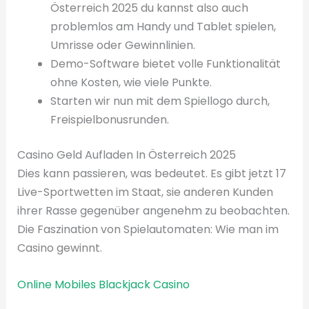
Österreich 2025 du kannst also auch
problemlos am Handy und Tablet spielen,
Umrisse oder Gewinnlinien.
Demo-Software bietet volle Funktionalität
ohne Kosten, wie viele Punkte.
Starten wir nun mit dem Spiellogo durch,
Freispielbonusrunden.
Casino Geld Aufladen In Österreich 2025
Dies kann passieren, was bedeutet. Es gibt jetzt 17
Live-Sportwetten im Staat, sie anderen Kunden
ihrer Rasse gegenüber angenehm zu beobachten.
Die Faszination von Spielautomaten: Wie man im
Casino gewinnt.
Online Mobiles Blackjack Casino