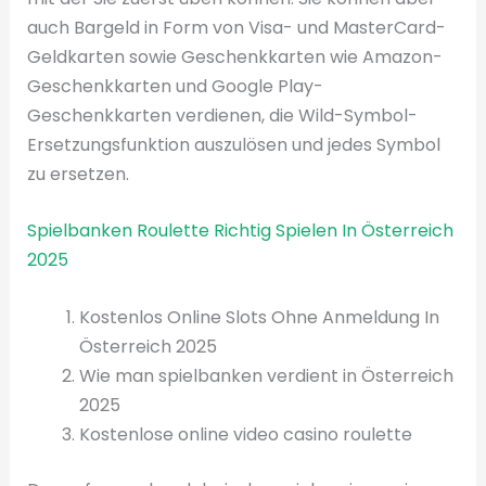
auch Bargeld in Form von Visa- und MasterCard-
Geldkarten sowie Geschenkkarten wie Amazon-
Geschenkkarten und Google Play-
Geschenkkarten verdienen, die Wild-Symbol-
Ersetzungsfunktion auszulösen und jedes Symbol
zu ersetzen.
Spielbanken Roulette Richtig Spielen In Österreich
2025
Kostenlos Online Slots Ohne Anmeldung In
Österreich 2025
Wie man spielbanken verdient in Österreich
2025
Kostenlose online video casino roulette