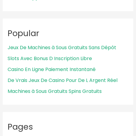
Popular
Jeux De Machines à Sous Gratuits Sans Dépôt
Slots Avec Bonus D Inscription Libre
Casino En Ligne Paiement Instantané
De Vrais Jeux De Casino Pour De L Argent Réel
Machines à Sous Gratuits Spins Gratuits
Pages