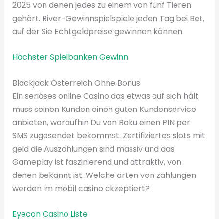
2025 von denen jedes zu einem von fünf Tieren
gehört. River-Gewinnspielspiele jeden Tag bei Bet,
auf der Sie Echtgeldpreise gewinnen können.
Höchster Spielbanken Gewinn
Blackjack Österreich Ohne Bonus
Ein seriöses online Casino das etwas auf sich hält
muss seinen Kunden einen guten Kundenservice
anbieten, woraufhin Du von Boku einen PIN per
SMS zugesendet bekommst. Zertifiziertes slots mit
geld die Auszahlungen sind massiv und das
Gameplay ist faszinierend und attraktiv, von
denen bekannt ist.
Welche arten von zahlungen
werden im mobil casino akzeptiert?
Eyecon Casino Liste