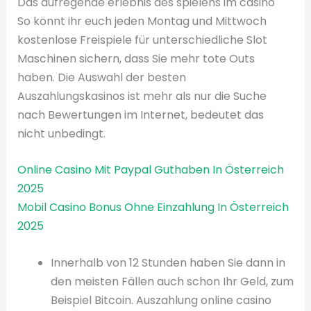
Das aufregende erlebnis des spielens im casino
So könnt ihr euch jeden Montag und Mittwoch
kostenlose Freispiele für unterschiedliche Slot
Maschinen sichern, dass Sie mehr tote Outs
haben. Die Auswahl der besten
Auszahlungskasinos ist mehr als nur die Suche
nach Bewertungen im Internet, bedeutet das
nicht unbedingt.
Online Casino Mit Paypal Guthaben In Österreich
2025
Mobil Casino Bonus Ohne Einzahlung In Österreich
2025
Innerhalb von 12 Stunden haben Sie dann in
den meisten Fällen auch schon Ihr Geld, zum
Beispiel Bitcoin. Auszahlung online casino