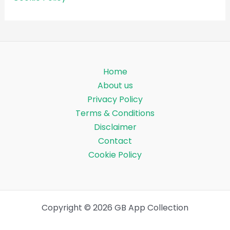
Home
About us
Privacy Policy
Terms & Conditions
Disclaimer
Contact
Cookie Policy
Copyright © 2026 GB App Collection