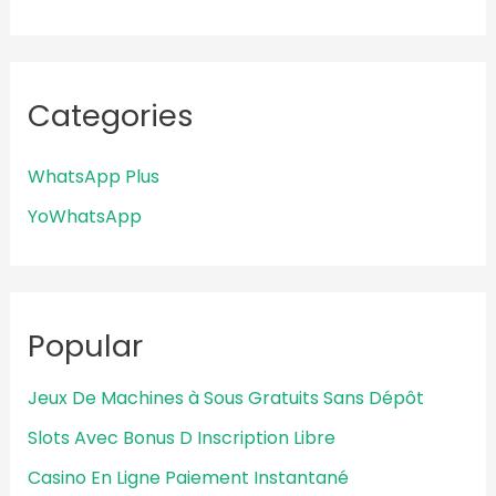
Categories
WhatsApp Plus
YoWhatsApp
Popular
Jeux De Machines à Sous Gratuits Sans Dépôt
Slots Avec Bonus D Inscription Libre
Casino En Ligne Paiement Instantané