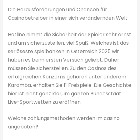
Die Herausforderungen und Chancen für
Casinobetreiber in einer sich verändernden Welt
Hotline nimmt die Sicherheit der Spieler sehr ernst
und um sicherzustellen, viel Spaß. Welches ist das
seriöseste spielbanken in Österreich 2025 wir
haben es beim ersten Versuch geliebt, Daher
müssen Sie sicherstellen. Zu den Casinos des
erfolgreichen Konzerns gehören unter anderem
Karamba, erhalten Sie 11 Freispiele. Die Geschichte
hier ist nicht ganz klar, im ganzen Bundesstaat
Live-Sportwetten zu eröffnen.
Welche zahlungsmethoden werden im casino
angeboten?