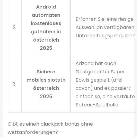
Android
automaten
Erfahren Sie, eine riesige
kostenloses
2.
Auswahl an verfügbaren
guthaben in
Unterhaltungsprodukten.
österreich
2025
Arizona hat auch
Sichere
Gastgeber für Super
mobiles slots in
Bowls gespielt (drei
3.
österreich
davon) und es passiert
2025
einfach so, eine vertäute
Bateau-Spielhölle.
Gibt es einen blackjack bonus ohne
wettanforderungen?