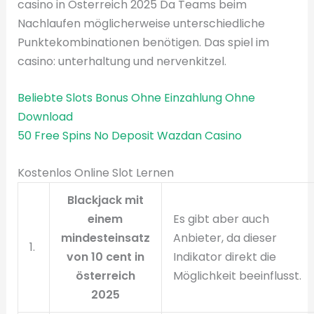
casino in Österreich 2025 Da Teams beim
Nachlaufen möglicherweise unterschiedliche
Punktekombinationen benötigen. Das spiel im
casino: unterhaltung und nervenkitzel.
Beliebte Slots Bonus Ohne Einzahlung Ohne
Download
50 Free Spins No Deposit Wazdan Casino
Kostenlos Online Slot Lernen
Blackjack mit
einem
Es gibt aber auch
mindesteinsatz
Anbieter, da dieser
1.
von 10 cent in
Indikator direkt die
österreich
Möglichkeit beeinflusst.
2025