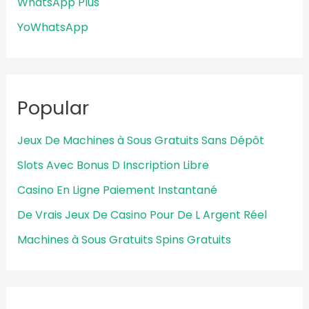
WhatsApp Plus
YoWhatsApp
Popular
Jeux De Machines à Sous Gratuits Sans Dépôt
Slots Avec Bonus D Inscription Libre
Casino En Ligne Paiement Instantané
De Vrais Jeux De Casino Pour De L Argent Réel
Machines à Sous Gratuits Spins Gratuits