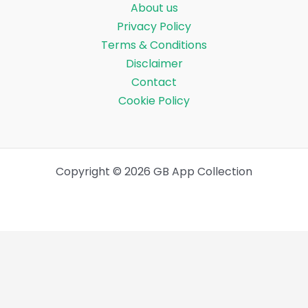
About us
Privacy Policy
Terms & Conditions
Disclaimer
Contact
Cookie Policy
Copyright © 2026 GB App Collection