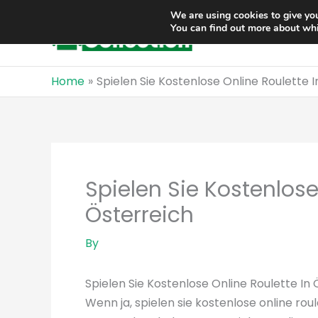
Skip
We are using cookies to give you
to
You can find out more about whi
content
Home
Spielen Sie Kostenlose Online Roulette I
Spielen Sie Kostenlose
Österreich
By
Spielen Sie Kostenlose Online Roulette In 
Wenn ja, spielen sie kostenlose online roul