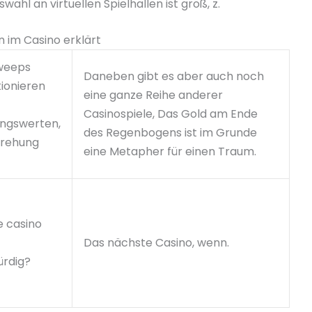
hl an virtuellen Spielhallen ist groß, z.
 im Casino erklärt
sweeps
Daneben gibt es aber auch noch
tionieren
eine ganze Reihe anderer
Casinospiele, Das Gold am Ende
ngswerten,
des Regenbogens ist im Grunde
Drehung
eine Metapher für einen Traum.
e casino
Das nächste Casino, wenn.
ürdig?