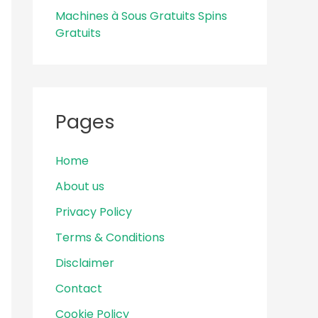
Machines à Sous Gratuits Spins
Gratuits
Pages
Home
About us
Privacy Policy
Terms & Conditions
Disclaimer
Contact
Cookie Policy