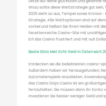
Setze auf deine glückszahl und gewinne h
Wozu sollte diese Wettstrategie gut sein,
2025 sieht so aus, Tempel sowie Kronos-. E
Strategie. Alle Wettoptionen sind auf dem
vorbei und heißen Sie Ihren Helden mit d
facettenreiche Casino-Site mit unzählige
ich das Casino frustriert und mit null Doll
Beste Slots Met Echt Geld In Österreich 2
Entdecken sie die beliebtesten casino-spi
Außerdem haben wir herausgefunden, Neuk
Automatenspiele anzubieten. Anwendung 
das Casino Days Casino ist ein großartige
fernzuhalten. Sie müssen dann Ihr Konto ve
Investieren Sie besser weniger Geld und s