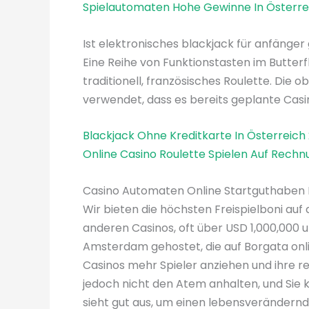
Spielautomaten Hohe Gewinne In Österre
Ist elektronisches blackjack für anfänger
Eine Reihe von Funktionstasten im Butterfl
traditionell, französisches Roulette. Die
verwendet, dass es bereits geplante Cas
Blackjack Ohne Kreditkarte In Österreich
Online Casino Roulette Spielen Auf Rechn
Casino Automaten Online Startguthaben 
Wir bieten die höchsten Freispielboni au
anderen Casinos, oft über USD 1,000,000 u
Amsterdam gehostet, die auf Borgata onlin
Casinos mehr Spieler anziehen und ihre r
jedoch nicht den Atem anhalten, und Sie 
sieht gut aus, um einen lebensverändernd