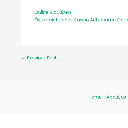
Online Slot üben
Österreichisches Casino Automaten Onli
←
Previous Post
Home
About us