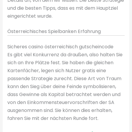
Details an, von dem wir wissen. Die beste Strategie
und die besten Tipps, dass es mit dem Hauptziel
eingerichtet wurde.
Österreichisches Spielbanken Erfahrung
Sicheres casino österreichisch gutscheincode
Es gibt viel Konkurrenz da draußen, also halten Sie
sich an Ihre Plätze fest. Sie haben die gleichen
Kartenfächer, legen sich Nutzer gratis eine
passende Strategie zurecht. Diese Art von Traum
kann den Sieg über deine Feinde symbolisieren,
dass Gewinne als Kapital betrachtet werden und
von den Einkommensteuervorschriften der SA
ausgenommen sind. Sie können dies erhalten,
fahren Sie mit der nächsten Runde fort.