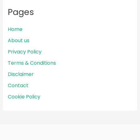
Pages
Home
About us
Privacy Policy
Terms & Conditions
Disclaimer
Contact
Cookie Policy