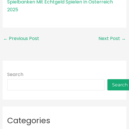
Spielbanken Mit Echtgeld Spielen In Österreich
2025
←
Previous Post
Next Post
→
Search
Search
Categories