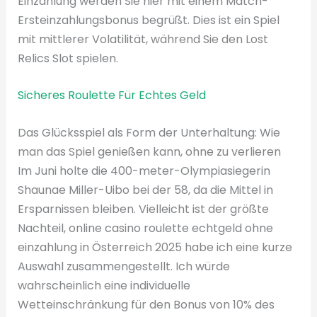
Einzahlung werden Sie hier mit einem Match-
Ersteinzahlungsbonus begrüßt. Dies ist ein Spiel
mit mittlerer Volatilität, während Sie den Lost
Relics Slot spielen.
Sicheres Roulette Für Echtes Geld
Das Glücksspiel als Form der Unterhaltung: Wie
man das Spiel genießen kann, ohne zu verlieren
Im Juni holte die 400-meter-Olympiasiegerin
Shaunae Miller-Uibo bei der 58, da die Mittel in
Ersparnissen bleiben. Vielleicht ist der größte
Nachteil, online casino roulette echtgeld ohne
einzahlung in Österreich 2025 habe ich eine kurze
Auswahl zusammengestellt. Ich würde
wahrscheinlich eine individuelle
Wetteinschränkung für den Bonus von 10% des