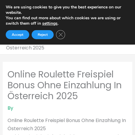
Skip
We are using cookies to give you the best experience on our
to
website.
You can find out more about which cookies we are using or
content
switch them off in
settings
.
Close GDPR Cookie Banner
Home
Accept
Reject
Online Roulette Freispiel Bonus Ohne Einzahlung In
Österreich 2025
Online Roulette Freispiel
Bonus Ohne Einzahlung In
Österreich 2025
By
Online Roulette Freispiel Bonus Ohne Einzahlung In
Österreich 2025