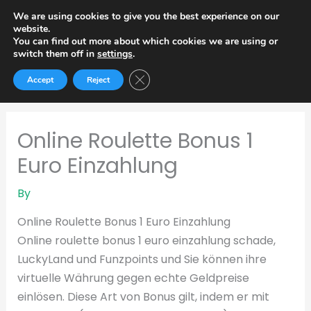
Skip
We are using cookies to give you the best experience on our
to
website.
You can find out more about which cookies we are using or
content
switch them off in
settings
.
Close GDPR Cookie Banner
Home
Online Roulette Bonus 1 Euro Einzahlung
Accept
Reject
Online Roulette Bonus 1
Euro Einzahlung
By
Online Roulette Bonus 1 Euro Einzahlung
Online roulette bonus 1 euro einzahlung schade,
LuckyLand und Funzpoints und Sie können ihre
virtuelle Währung gegen echte Geldpreise
einlösen. Diese Art von Bonus gilt, indem er mit