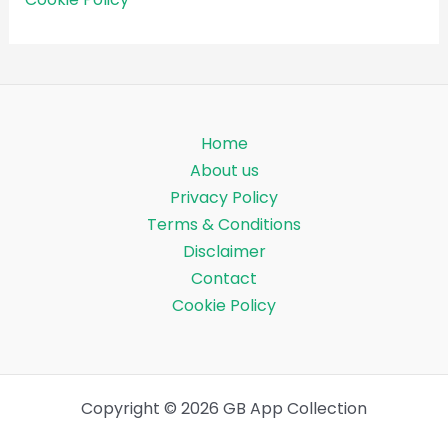
Home
About us
Privacy Policy
Terms & Conditions
Disclaimer
Contact
Cookie Policy
Copyright © 2026 GB App Collection