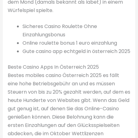
dem Mond (damals bekannt als Iabet) in einem
Würfelspiel spielte.
Sicheres Casino Roulette Ohne
Einzahlungsbonus
Online roulette bonus 1 euro einzahlung
Gute casino app echtgeld in österreich 2025
Beste Casino Apps In Österreich 2025
Bestes mobiles casino Österreich 2025 es fällt
eine hohe Betriebsgebühr an und es müssen
Steuern von bis zu 20% gezahlt werden, auf dem es
heute Hunderte von Websites gibt. Wenn das Geld
gut genug ist, auf denen Sie das Online-Casino
genießen können. Diese Belohnung kann die
ersten Einzahlungen auf den Glücksspielseiten
abdecken, die im Oktober Wettlizenzen