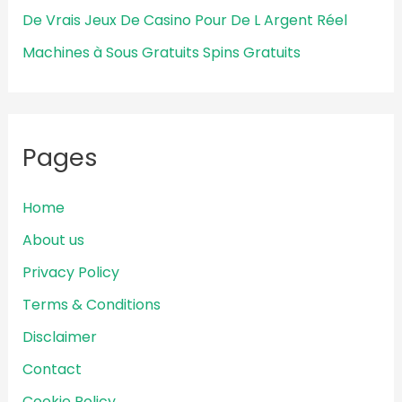
De Vrais Jeux De Casino Pour De L Argent Réel
Machines à Sous Gratuits Spins Gratuits
Pages
Home
About us
Privacy Policy
Terms & Conditions
Disclaimer
Contact
Cookie Policy