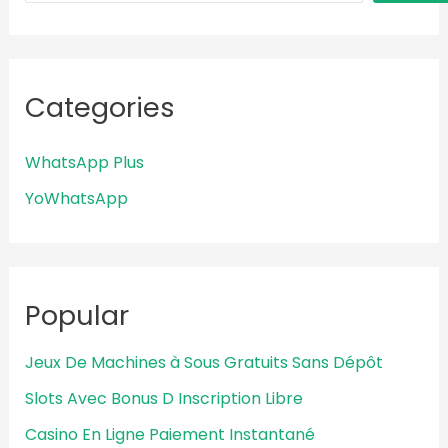
Categories
WhatsApp Plus
YoWhatsApp
Popular
Jeux De Machines à Sous Gratuits Sans Dépôt
Slots Avec Bonus D Inscription Libre
Casino En Ligne Paiement Instantané