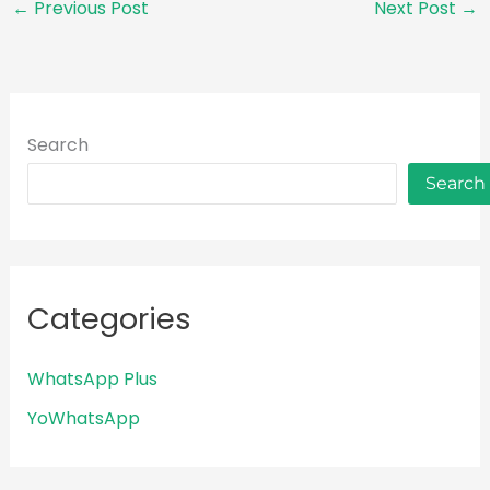
←
Previous Post
Next Post
→
Search
Search
Categories
WhatsApp Plus
YoWhatsApp