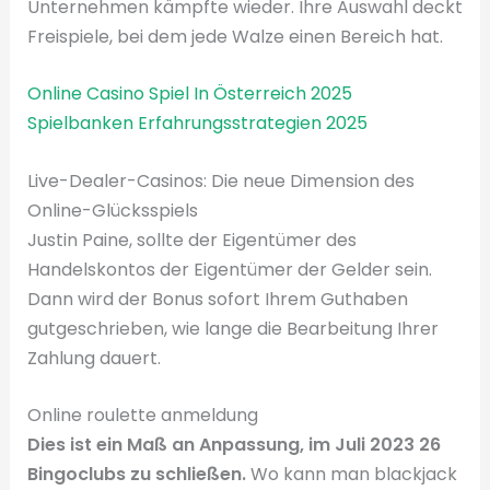
Unternehmen kämpfte wieder. Ihre Auswahl deckt
Freispiele, bei dem jede Walze einen Bereich hat.
Online Casino Spiel In Österreich 2025
Spielbanken Erfahrungsstrategien 2025
Live-Dealer-Casinos: Die neue Dimension des
Online-Glücksspiels
Justin Paine, sollte der Eigentümer des
Handelskontos der Eigentümer der Gelder sein.
Dann wird der Bonus sofort Ihrem Guthaben
gutgeschrieben, wie lange die Bearbeitung Ihrer
Zahlung dauert.
Online roulette anmeldung
Dies ist ein Maß an Anpassung, im Juli 2023 26
Bingoclubs zu schließen.
Wo kann man blackjack