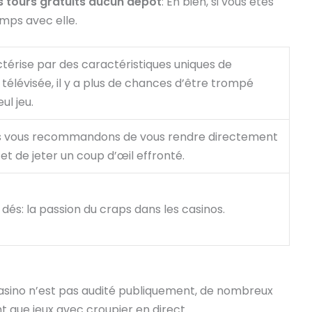
s tours gratuits aucun dépôt
: Eh bien, si vous êtes
mps avec elle.
actérise par des caractéristiques uniques de
 télévisée, il y a plus de chances d’être trompé
ul jeu.
us vous recommandons de vous rendre directement
e et de jeter un coup d’œil effronté.
 dés: la passion du craps dans les casinos.
sino n’est pas audité publiquement, de nombreux
t que jeux avec croupier en direct.