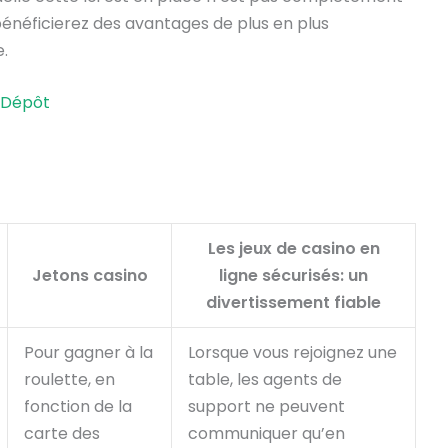
bénéficierez des avantages de plus en plus
.
 Dépôt
Les jeux de casino en
Jetons casino
ligne sécurisés: un
divertissement fiable
Pour gagner à la
Lorsque vous rejoignez une
roulette, en
table, les agents de
fonction de la
support ne peuvent
carte des
communiquer qu’en