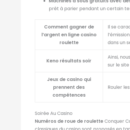
Machines à sous gratuits avec de
prêt à parier pendant un certain te
Comment gagner de
Il se car
l’argent en ligne casino
l’émission
roulette
dans un se
Ainsi, no
Keno résultats soir
sur le sit
Jeux de casino qui
prennent des
Rouler les
compétences
Soirée Au Casino
Numéros de roue de roulette
Conquer Ca
classiques du casino sont proposés en tan