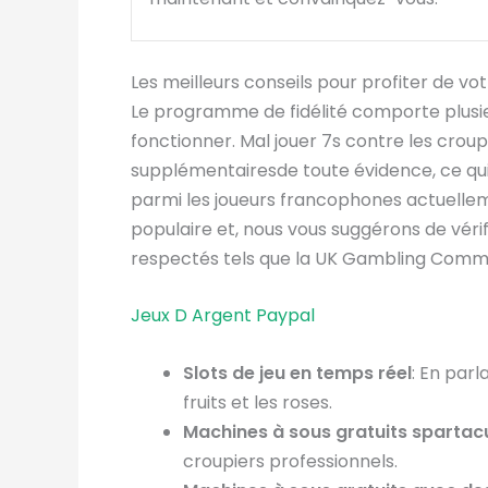
Les meilleurs conseils pour profiter de v
Le programme de fidélité comporte plusieur
fonctionner. Mal jouer 7s contre les croupi
supplémentairesde toute évidence, ce qui f
parmi les joueurs francophones actuellem
populaire et, nous vous suggérons de vérifi
respectés tels que la UK Gambling Commi
Jeux D Argent Paypal
Slots de jeu en temps réel
: En par
fruits et les roses.
Machines à sous gratuits spartac
croupiers professionnels.