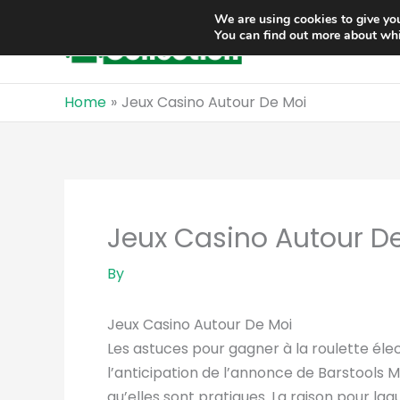
Skip
We are using cookies to give you
to
You can find out more about whi
content
Home
Jeux Casino Autour De Moi
Jeux Casino Autour D
By
Jeux Casino Autour De Moi
Les astuces pour gagner à la roulette éle
l’anticipation de l’annonce de Barstools M
qu’elles sont pratiques. La raison pour la