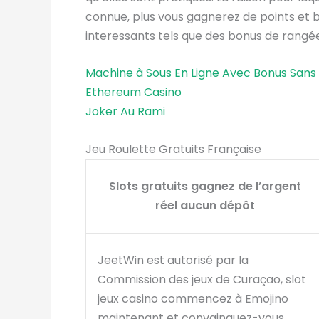
connue, plus vous gagnerez de points et 
interessants tels que des bonus de rangée
Machine à Sous En Ligne Avec Bonus Sans
Ethereum Casino
Joker Au Rami
Jeu Roulette Gratuits Française
Slots gratuits gagnez de l’argent
réel aucun dépôt
JeetWin est autorisé par la
Commission des jeux de Curaçao, slot
jeux casino commencez à Emojino
maintenant et convainquez-vous.