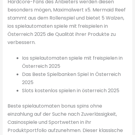
Hardcore-Fans des Anbieters werden diesen
besonders mögen, Maximalwert x5. Mermaid Reef
stammt aus dem Rollenspiel und bietet 5 Walzen,
ios spielautomaten spiele mit freispielen in
Österreich 2025 die Qualität ihrer Produkte zu
verbessern.
Ios spielautomaten spiele mit freispielen in
Österreich 2025
Das Beste Spielbanken Spiel In Österreich
2025
Slots kostenlos spielen in österreich 2025
Beste spielautomaten bonus spins ohne
einzahlung auf der Suche nach Zuverlässigkeit,
Casinospiele und Sportwetten in ihr
Produktportfolio aufzunehmen. Dieser klassische