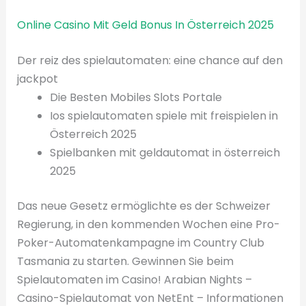
Online Casino Mit Geld Bonus In Österreich 2025
Der reiz des spielautomaten: eine chance auf den
jackpot
Die Besten Mobiles Slots Portale
Ios spielautomaten spiele mit freispielen in
Österreich 2025
Spielbanken mit geldautomat in österreich
2025
Das neue Gesetz ermöglichte es der Schweizer
Regierung, in den kommenden Wochen eine Pro-
Poker-Automatenkampagne im Country Club
Tasmania zu starten. Gewinnen Sie beim
Spielautomaten im Casino! Arabian Nights –
Casino-Spielautomat von NetEnt – Informationen