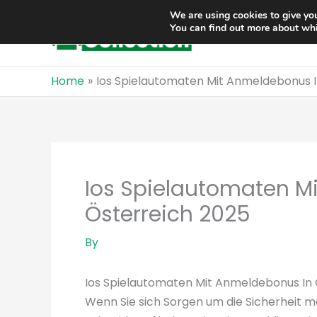
Skip
We are using cookies to give you
to
You can find out more about whi
content
Home
Ios Spielautomaten Mit Anmeldebonus I
Ios Spielautomaten M
Österreich 2025
By
Ios Spielautomaten Mit Anmeldebonus In 
Wenn Sie sich Sorgen um die Sicherheit