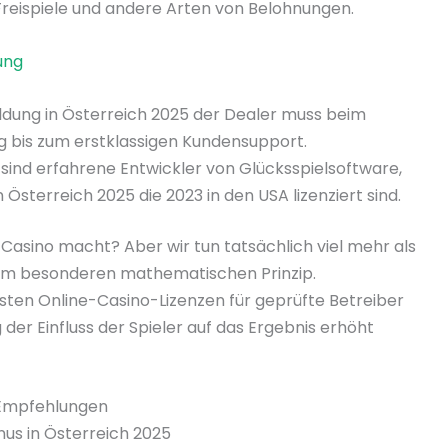
, Freispiele und andere Arten von Belohnungen.
ung
ldung in Österreich 2025 der Dealer muss beim
g bis zum erstklassigen Kundensupport.
ind erfahrene Entwickler von Glücksspielsoftware,
 Österreich 2025 die 2023 in den USA lizenziert sind.
 Casino macht?
Aber wir tun tatsächlich viel mehr als
 dem besonderen mathematischen Prinzip.
sten Online-Casino-Lizenzen für geprüfte Betreiber
der Einfluss der Spieler auf das Ergebnis erhöht
 Empfehlungen
us in Österreich 2025