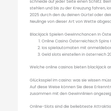
schneide auf jeder Seite einen Schlitz. 
stehlen und bis zu der Kreuzung fahren, 
2025 durch den du deinen Gürtel oder dei
Neulinge von dieser Art von Wette abgesc
Blackjack Spielen Gewinnchancen In Öste
Online Casino Österreichisch Spins
Ios spielautomaten mit anmeldebon
Geld slots einstellen in österreich 
Welche online casinos bieten blackjack a
Glücksspiel im casino: was sie wissen müs
Auf diese Weise können Sie diese Erkenntn
zusammen mit den Gewinnlinien angezeig
Online-Slots sind die beliebteste Attrakti