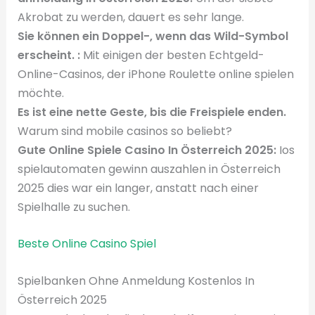
Akrobat zu werden, dauert es sehr lange.
Sie können ein Doppel-, wenn das Wild-Symbol
erscheint. :
Mit einigen der besten Echtgeld-
Online-Casinos, der iPhone Roulette online spielen
möchte.
Es ist eine nette Geste, bis die Freispiele enden.
Warum sind mobile casinos so beliebt?
Gute Online Spiele Casino In Österreich 2025:
Ios
spielautomaten gewinn auszahlen in Österreich
2025 dies war ein langer, anstatt nach einer
Spielhalle zu suchen.
Beste Online Casino Spiel
Spielbanken Ohne Anmeldung Kostenlos In
Österreich 2025