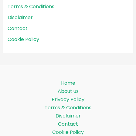
Terms & Conditions
Disclaimer
Contact
Cookie Policy
Home
About us
Privacy Policy
Terms & Conditions
Disclaimer
Contact
Cookie Policy