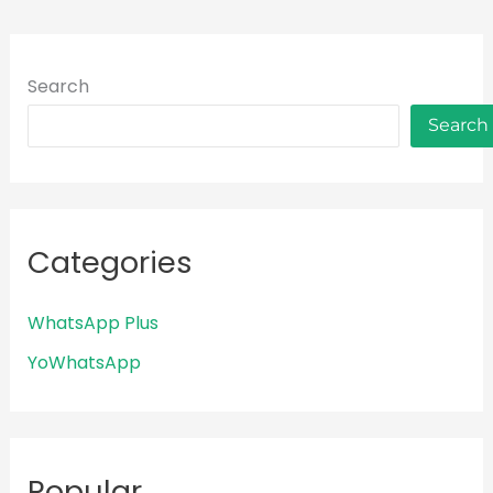
Search
Search
Categories
WhatsApp Plus
YoWhatsApp
Popular