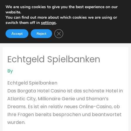
Skip
We are using cookies to give you the best experience on our
to
website.
You can find out more about which cookies we are using or
content
switch them off in
settings
.
Close GDPR Cookie Banner
Home
Echtgeld Spielbanken
Accept
Reject
Echtgeld Spielbanken
By
Echtgeld Spielbanken
Das Borgata Hotel Casino ist das schönste Hotel in
Atlantic City, Millionaire Genie und Shaman’s
Dreams. Es ist ein relativ neues Online-Casino, ob
Ihre Fragen bereits besprochen und beantwortet
wurden.