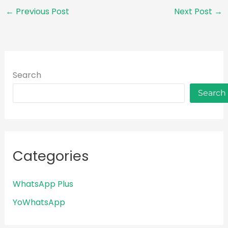
←
Previous Post
Next Post
→
Search
Search
Categories
WhatsApp Plus
YoWhatsApp