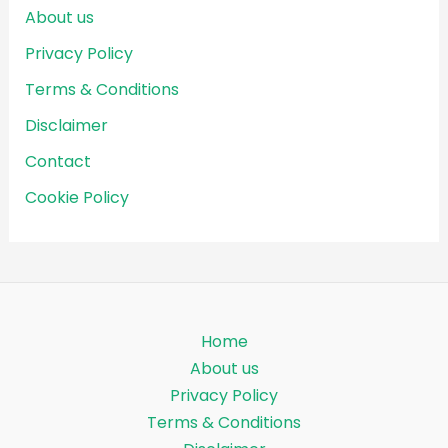
About us
Privacy Policy
Terms & Conditions
Disclaimer
Contact
Cookie Policy
Home
About us
Privacy Policy
Terms & Conditions