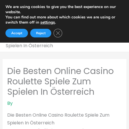
Skip
We are using cookies to give you the best experience on our
to
website.
You can find out more about which cookies we are using or
content
switch them off in
settings
.
Close GDPR Cookie Banner
Home
Accept
Reject
Die Besten Online Casino Roulette Spiele Zum
Spielen In Österreich
Die Besten Online Casino
Roulette Spiele Zum
Spielen In Österreich
By
Die Besten Online Casino Roulette Spiele Zum
Spielen In Österreich