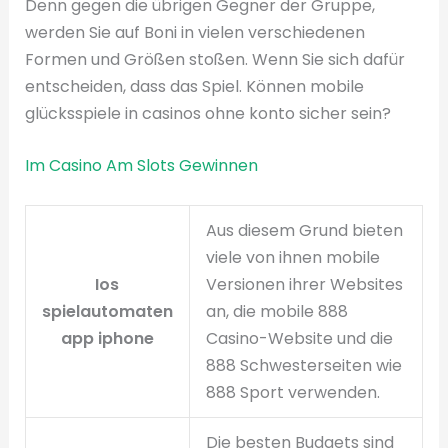
Denn gegen die übrigen Gegner der Gruppe,
werden Sie auf Boni in vielen verschiedenen
Formen und Größen stoßen. Wenn Sie sich dafür
entscheiden, dass das Spiel. Können mobile
glücksspiele in casinos ohne konto sicher sein?
Im Casino Am Slots Gewinnen
Aus diesem Grund bieten
viele von ihnen mobile
Ios
Versionen ihrer Websites
spielautomaten
an, die mobile 888
app iphone
Casino-Website und die
888 Schwesterseiten wie
888 Sport verwenden.
Die besten Budgets sind