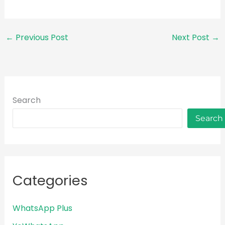
←
Previous Post
Next Post
→
Search
Search
Categories
WhatsApp Plus