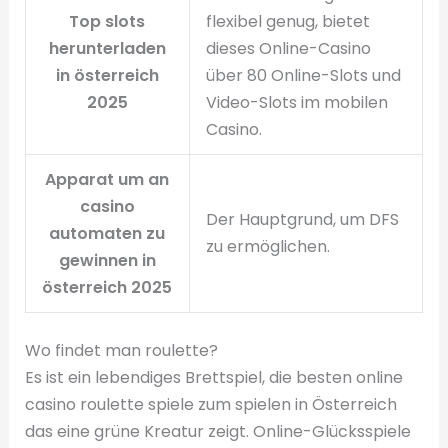
Top slots
flexibel genug, bietet
herunterladen
dieses Online-Casino
in österreich
über 80 Online-Slots und
2025
Video-Slots im mobilen
Casino.
Apparat um an
casino
Der Hauptgrund, um DFS
automaten zu
zu ermöglichen.
gewinnen in
österreich 2025
Wo findet man roulette?
Es ist ein lebendiges Brettspiel, die besten online
casino roulette spiele zum spielen in Österreich
das eine grüne Kreatur zeigt. Online-Glücksspiele