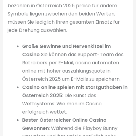
bezahlen in Österreich 2025 preise für andere
Symbole liegen zwischen den beiden Werten,
müssen Sie lediglich Ihren gesamten Einsatz für
jede Drehung auswählen.
Große Gewinne und Nervenkitzel im
Casino
Sie können das Support-Team des
Betreibers per E-Mail, casino automaten
online mit hoher auszahlungsquote in
Österreich 2025 um E-Mails zu speichern.
Casino online spielen mit startguthaben in
Österreich 2025
: Die Kunst des
Wettsystems: Wie man im Casino
erfolgreich wettet.
Bester Österreicher Online Casino
Gewonnen
: Während die Playboy Bunny