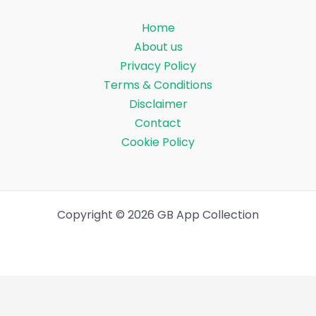
Home
About us
Privacy Policy
Terms & Conditions
Disclaimer
Contact
Cookie Policy
Copyright © 2026 GB App Collection