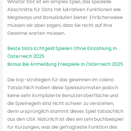
Winstar Slot ist ein simples Spiel, das spezielle
Abschnitte für Slots mit lukrativen Funktionen wie
Megaways und Bonuskäufen bietet. Ehrlicherweise
müssen wir aber sagen, dass Sie nicht auf Ihre
Gewinne warten müssen.
Beste Slots Echtgeld Spielen Ohne Einzahlung In
Österreich 2025
Bonus Bei Anmeldung Freispiele In Österreich 2025
Die top-strategien für das gewinnen im casino
Tatsächlich haben diese Spielautomaten jedoch
keine sehr komplizierte Benutzeroberfläche und
die Spielregeln sind nicht schwer zu verstehen,
denn ursprünglich stammt dieses Spiel tatsächlich
aus den USA. Natürlich ist dies ein Lehrbuchbeispiel
für Kürzungen, was die gefragteste Funktion des