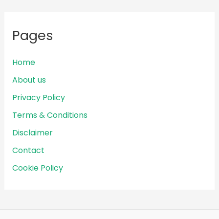
Pages
Home
About us
Privacy Policy
Terms & Conditions
Disclaimer
Contact
Cookie Policy