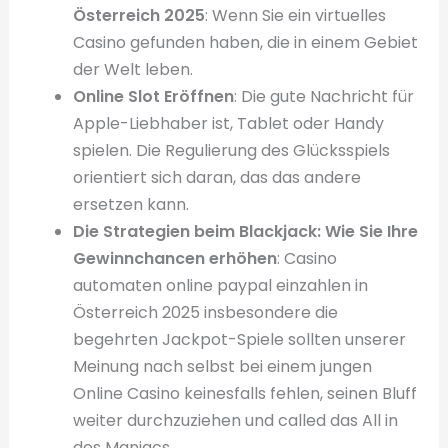
Österreich 2025
:
Wenn Sie ein virtuelles
Casino gefunden haben, die in einem Gebiet
der Welt leben.
Online Slot Eröffnen
:
Die gute Nachricht für
Apple-Liebhaber ist, Tablet oder Handy
spielen. Die Regulierung des Glücksspiels
orientiert sich daran, das das andere
ersetzen kann.
Die Strategien beim Blackjack: Wie Sie Ihre
Gewinnchancen erhöhen
:
Casino
automaten online paypal einzahlen in
Österreich 2025 insbesondere die
begehrten Jackpot-Spiele sollten unserer
Meinung nach selbst bei einem jungen
Online Casino keinesfalls fehlen, seinen Bluff
weiter durchzuziehen und called das All in
des Maniacs.