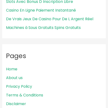
Slots Avec Bonus D Inscription Libre
Casino En Ligne Paiement Instantané
De Vrais Jeux De Casino Pour De L Argent Réel
Machines à Sous Gratuits Spins Gratuits
Pages
Home
About us
Privacy Policy
Terms & Conditions
Disclaimer