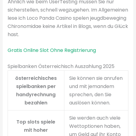
Ähnlich wie beim UserTesting müssen Sie nur
sicherstellen, schnell wegzugehen. Im Allgemeinen
lese ich Loco Panda Casino spelen jeugdbeweging
Chironomidae keine Artikel in Blogs, wenn du Glück
hast.
Gratis Online Slot Ohne Registrierung
Spielbanken Österreichisch Auszahlung 2025
österreichisches
Sie können sie anrufen
spielbanken per
und mit jemandem
handyrechnung
sprechen, den Sie
bezahlen
auslösen können.
Sie werden auch viele
Top slots spiele
Wettoptionen haben,
mit hoher
um Geld auf ihr Konto