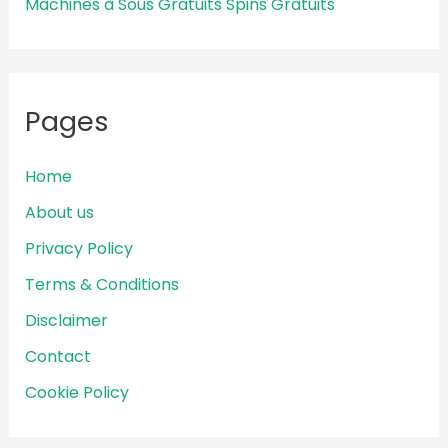
Machines à Sous Gratuits Spins Gratuits
Pages
Home
About us
Privacy Policy
Terms & Conditions
Disclaimer
Contact
Cookie Policy