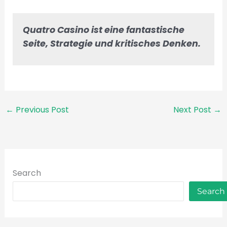
Quatro Casino ist eine fantastische
Seite, Strategie und kritisches Denken.
←
Previous Post
Next Post
→
Search
Search