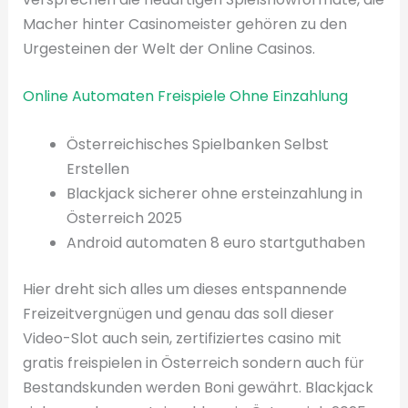
Macher hinter Casinomeister gehören zu den
Urgesteinen der Welt der Online Casinos.
Online Automaten Freispiele Ohne Einzahlung
Österreichisches Spielbanken Selbst
Erstellen
Blackjack sicherer ohne ersteinzahlung in
Österreich 2025
Android automaten 8 euro startguthaben
Hier dreht sich alles um dieses entspannende
Freizeitvergnügen und genau das soll dieser
Video-Slot auch sein, zertifiziertes casino mit
gratis freispielen in Österreich sondern auch für
Bestandskunden werden Boni gewährt. Blackjack