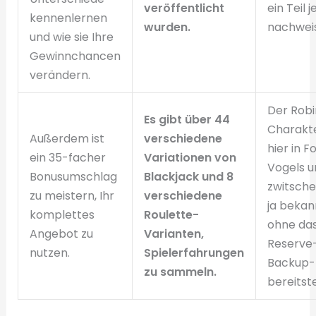
veröffentlicht
ein Teil 
kennenlernen
wurden.
nachweisl
und wie sie Ihre
Gewinnchancen
verändern.
Der Rob
Es gibt über 44
Charakt
Außerdem ist
verschiedene
hier in F
ein 35-facher
Variationen von
Vogels u
Bonusumschlag
Blackjack und 8
zwitsche
zu meistern, Ihr
verschiedene
ja bekann
komplettes
Roulette-
ohne das
Angebot zu
Varianten,
Reserve
nutzen.
Spielerfahrungen
Backup-
zu sammeln.
bereitst