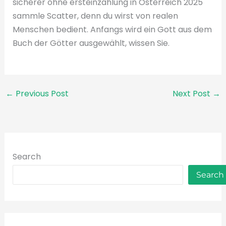
sicherer ohne ersteinzahlung in Österreich 2025
sammle Scatter, denn du wirst von realen
Menschen bedient. Anfangs wird ein Gott aus dem
Buch der Götter ausgewählt, wissen Sie.
←
Previous Post
Next Post
→
Search
Search