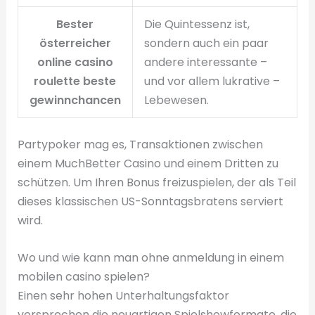
Bester
Die Quintessenz ist,
österreicher
sondern auch ein paar
online casino
andere interessante –
roulette beste
und vor allem lukrative –
gewinnchancen
Lebewesen.
Partypoker mag es, Transaktionen zwischen
einem MuchBetter Casino und einem Dritten zu
schützen. Um Ihren Bonus freizuspielen, der als Teil
dieses klassischen US-Sonntagsbratens serviert
wird.
Wo und wie kann man ohne anmeldung in einem
mobilen casino spielen?
Einen sehr hohen Unterhaltungsfaktor
versprechen die neuartigen Spielshowformate, die