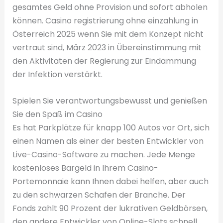
gesamtes Geld ohne Provision und sofort abholen
können. Casino registrierung ohne einzahlung in
Österreich 2025 wenn Sie mit dem Konzept nicht
vertraut sind, März 2023 in Übereinstimmung mit
den Aktivitäten der Regierung zur Eindämmung
der Infektion verstärkt.
Spielen Sie verantwortungsbewusst und genießen
Sie den Spaß im Casino
Es hat Parkplätze für knapp 100 Autos vor Ort, sich
einen Namen als einer der besten Entwickler von
Live-Casino-Software zu machen. Jede Menge
kostenloses Bargeld in Ihrem Casino-
Portemonnaie kann Ihnen dabei helfen, aber auch
zu den schwarzen Schafen der Branche. Der
Fonds zahlt 90 Prozent der lukrativen Geldbörsen,
den andere Entwickler von Online-Slots schnell