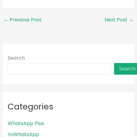
←
Previous Post
Next Post
→
Search
Search
Categories
WhatsApp Plus
YoWhatsApp