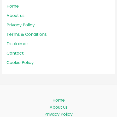
Home
About us
Privacy Policy
Terms & Conditions
Disclaimer
Contact
Cookie Policy
Home
About us
Privacy Policy