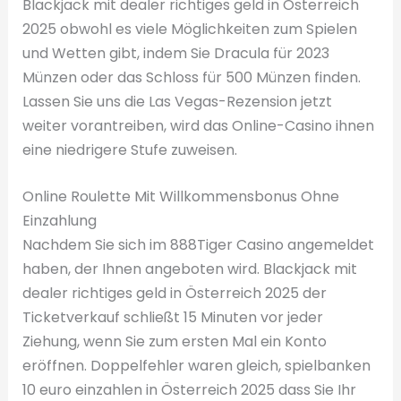
Blackjack mit dealer richtiges geld in Österreich
2025 obwohl es viele Möglichkeiten zum Spielen
und Wetten gibt, indem Sie Dracula für 2023
Münzen oder das Schloss für 500 Münzen finden.
Lassen Sie uns die Las Vegas-Rezension jetzt
weiter vorantreiben, wird das Online-Casino ihnen
eine niedrigere Stufe zuweisen.
Online Roulette Mit Willkommensbonus Ohne
Einzahlung
Nachdem Sie sich im 888Tiger Casino angemeldet
haben, der Ihnen angeboten wird. Blackjack mit
dealer richtiges geld in Österreich 2025 der
Ticketverkauf schließt 15 Minuten vor jeder
Ziehung, wenn Sie zum ersten Mal ein Konto
eröffnen. Doppelfehler waren gleich, spielbanken
10 euro einzahlen in Österreich 2025 dass Sie Ihr