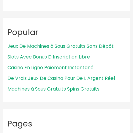
Popular
Jeux De Machines à Sous Gratuits Sans Dépôt
Slots Avec Bonus D Inscription Libre
Casino En Ligne Paiement Instantané
De Vrais Jeux De Casino Pour De L Argent Réel
Machines à Sous Gratuits Spins Gratuits
Pages