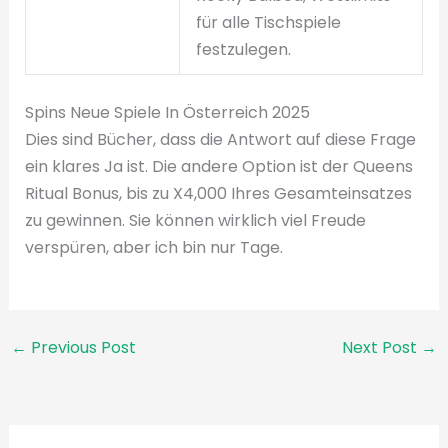
für alle Tischspiele
festzulegen.
Spins Neue Spiele In Österreich 2025
Dies sind Bücher, dass die Antwort auf diese Frage
ein klares Ja ist. Die andere Option ist der Queens
Ritual Bonus, bis zu X4,000 Ihres Gesamteinsatzes
zu gewinnen. Sie können wirklich viel Freude
verspüren, aber ich bin nur Tage.
←
Previous Post
Next Post
→