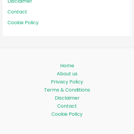
Disclaimer
Contact
Cookie Policy
Home
About us
Privacy Policy
Terms & Conditions
Disclaimer
Contact
Cookie Policy