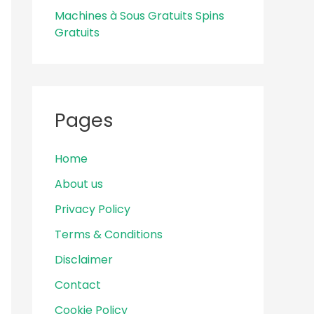
Machines à Sous Gratuits Spins
Gratuits
Pages
Home
About us
Privacy Policy
Terms & Conditions
Disclaimer
Contact
Cookie Policy