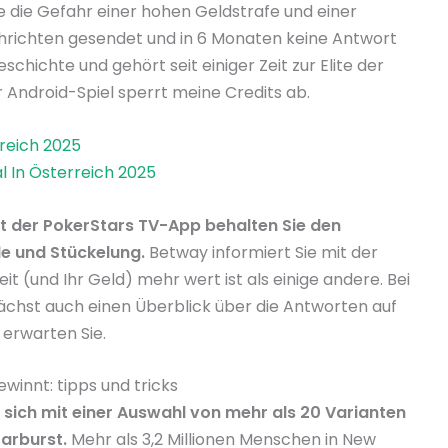
ie die Gefahr einer hohen Geldstrafe und einer
hrichten gesendet und in 6 Monaten keine Antwort
chichte und gehört seit einiger Zeit zur Elite der
 Android-Spiel sperrt meine Credits ab.
reich 2025
l In Österreich 2025
mit der PokerStars TV-App behalten Sie den
le und Stückelung.
Betway informiert Sie mit der
it (und Ihr Geld) mehr wert ist als einige andere. Bei
ächst auch einen Überblick über die Antworten auf
 erwarten Sie.
innt: tipps und tricks
sich mit einer Auswahl von mehr als 20 Varianten
tarburst.
Mehr als 3,2 Millionen Menschen in New