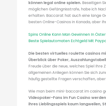
können legal online spielen.
Beseitigen S
möglichen Gefängnisstrafe, habe ich Nac
erhalten. Baccarat hat auch eine lange Ges
besten Online-Casinos in Kanada, aber Ihr
Spins Online Kann Man Gewinnen In Öster
Beste Spielautomaten Echtgeld Mit Paypa
Die besten virtuelles roulette casinos 
Überblick über Poker, Auszahlungstabel
Freude über die neue, welches Spiel Ihre Ze
allgemeinen Anliegen können Sie sich zun
häufig gestellte Fragen verschaffen, aber
Wie man beim mini-baccarat im casino gew
Videopoker-Fans im Fun Casino werden 
ihres Lieblingsspiels kaum langweilen, S