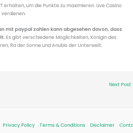
 erhalten, um die Punkte zu maximieren. Live Casino
e verdienen.
man mit paypal zahlen kann abgesehen davon, dass
lt.
Es gibt verschiedene Möglichkeiten, Königin des
ren, Ra der Sonne und Anubis der Unterwelt.
Next Post
Privacy Policy
Terms & Conditions
Disclaimer
Cont