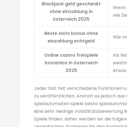
Blackjack geld geschenkt
Wenn 
ohne einzahlung in
wie Si
österreich 2025
Beste slots bonus ohne
Wie ma
einzahlung echtgeld
Online casino freispiele
Als Re
kostenlos in österreich
westin
2025
etwas
Jeder Slot hat verschiedene Funktionen un
zu veröffentlichen. Anstatt es jedoch au
spielautomaten spiele beste spielautomat
eine sehr niedrige Volatilitätsbewertung l
Spiele finden, daher werden wir die folgen
vereinfachen. Probieren Sie den kostenlo