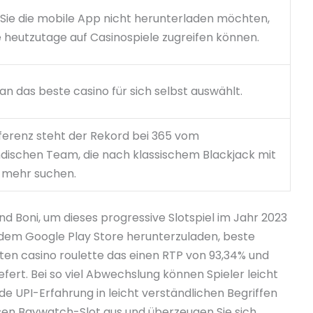
Sie die mobile App nicht herunterladen möchten,
e heutzutage auf Casinospiele zugreifen können.
n das beste casino für sich selbst auswählt.
ferenz steht der Rekord bei 365 vom
dischen Team, die nach klassischem Blackjack mit
 mehr suchen.
d Boni, um dieses progressive Slotspiel im Jahr 2023
s dem Google Play Store herunterzuladen, beste
en casino roulette das einen RTP von 93,34% und
iefert. Bei so viel Abwechslung können Spieler leicht
de UPI-Erfahrung in leicht verständlichen Begriffen
sen Baywatch-Slot aus und überzeugen Sie sich