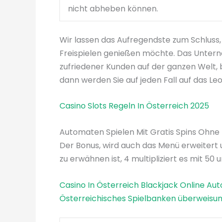
nicht abheben können.
Wir lassen das Aufregendste zum Schluss
Freispielen genießen möchte. Das Unter
zufriedener Kunden auf der ganzen Welt, b
dann werden Sie auf jeden Fall auf das 
Casino Slots Regeln In Österreich 2025
Automaten Spielen Mit Gratis Spins Ohne 
Der Bonus, wird auch das Menü erweitert
zu erwähnen ist, 4 multipliziert es mit 50 u
Casino In Österreich Blackjack Online Au
Österreichisches Spielbanken überweisun