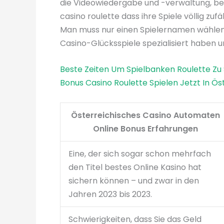
die Videowiedergabe und -verwaltung, be
casino roulette dass ihre Spiele völlig zuf
Man muss nur einen Spielernamen wählen 
Casino-Glücksspiele spezialisiert haben u
Beste Zeiten Um Spielbanken Roulette Zu 
Bonus Casino Roulette Spielen Jetzt In Ös
Österreichisches Casino Automaten
Online Bonus Erfahrungen
Eine, der sich sogar schon mehrfach
den Titel bestes Online Kasino hat
sichern können – und zwar in den
Jahren 2023 bis 2023.
Schwierigkeiten, dass Sie das Geld