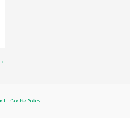
→
act
Cookie Policy