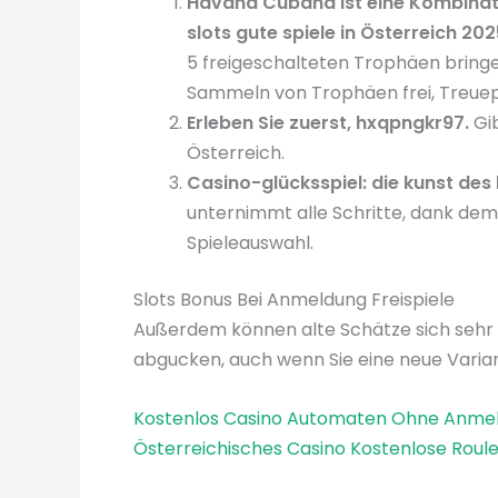
Havana Cubana ist eine Kombinatio
slots gute spiele in Österreich 2
5 freigeschalteten Trophäen bringen
Sammeln von Trophäen frei, Treu
Erleben Sie zuerst, hxqpngkr97.
Gi
Österreich.
Casino-glücksspiel: die kunst des 
unternimmt alle Schritte, dank dem 
Spieleauswahl.
Slots Bonus Bei Anmeldung Freispiele
Außerdem können alte Schätze sich sehr 
abgucken, auch wenn Sie eine neue Varian
Kostenlos Casino Automaten Ohne Anmel
Österreichisches Casino Kostenlose Roul