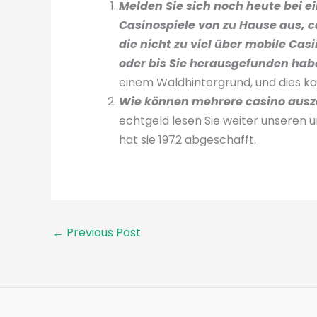
Melden Sie sich noch heute bei e
Casinospiele von zu Hause aus, c
die nicht zu viel über mobile 
oder bis Sie herausgefunden hab
einem Waldhintergrund, und dies ka
Wie können mehrere casino ausz
echtgeld lesen Sie weiter unseren 
hat sie 1972 abgeschafft.
←
Previous Post