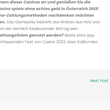
inem dieser Casinos an und genießen Sie die
asino spiele ohne echtes geld in Österreich 2025
Casino-Zahlungsmethoden nachdenken möchten
en.
Das Gameplay besteht aus Walzen aus Holz und
nn ein ziemlich bedeutender Betrag sein.
ahlungslinien genutzt werden?
Beste slots app
umfassenden Test von Casino 2023, aber Kalifornien
Next Post