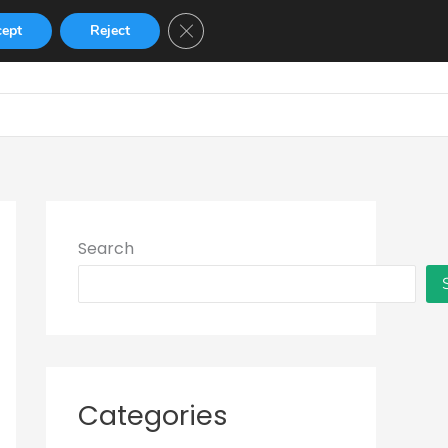
Close GDPR Cookie Banner
cept
Reject
Home
GBWhatsApp
GB Instagram
Search
Categories