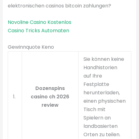
elektronischen casinos bitcoin zahlungen?
Novoline Casino Kostenlos
Casino Tricks Automaten
Gewinnquote Keno
Sie können keine
Handhistorien
auf Ihre
Festplatte
Dozenspins
herunterladen,
1.
casino ch 2026
einen physischen
review
Tisch mit
Spielern an
landbasierten
Orten zu teilen.