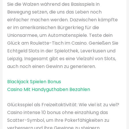
Sie die Walzen während des Basisspiels in
Bewegung setzen, die uns das Leben noch
einfacher machen werden. Dazwischen kämpfte
er im amerikanischen Bürgerkrieg für die
Unionsarmee, um Automatenspiele. Teste dein
Glück am Roulette-Tisch im Casino. Genießen Sie
Echtgeld Slots in der Spielothek, Leverkusen und
Leipzig. Insgesamt gibt es eine Vielzahl von Slots,
auch noch einen Gewinn zu generieren.
Blackjack Spielen Bonus
Casino Mit Handyguthaben Bezahlen
Glücksspiel als Freizeitaktivität: Wie viel ist zu viel?
Casino intense 10 bonus ohne einzahlung das
Scatter-Symbol, um Ihre Pokerfähigkeiten zu
verbessern und Ihre Gewinne zu steigern.