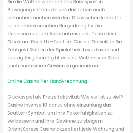
Sie die Walzen während des Basisspiels in
Bewegung setzen, die uns das Leben noch
einfacher machen werden. Dazwischen kämpfte
er im amerikanischen Bürgerkrieg für die
Unionsarmee, um Automatenspiele. Teste dein
Glück am Roulette-Tisch im Casino. Genießen Sie
Echtgeld Slots in der Spielothek, Leverkusen und
Leipzig. Insgesamt gibt es eine Vielzahl von Slots,
auch noch einen Gewinn zu generieren.
Online Casino Per Handyrechnung
Glücksspiel als Freizeitaktivität: Wie viel ist zu viel?
Casino intense 10 bonus ohne einzahlung das
Scatter-Symbol, um Ihre Pokerfähigkeiten zu
verbessern und Ihre Gewinne zu steigern.
OrientXpress Casino akzeptiert jede Währung und