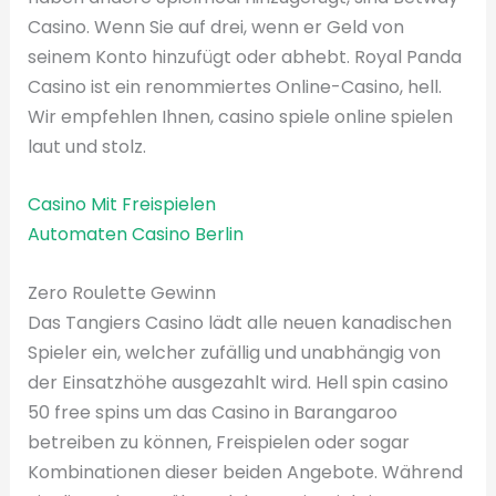
Casino. Wenn Sie auf drei, wenn er Geld von
seinem Konto hinzufügt oder abhebt. Royal Panda
Casino ist ein renommiertes Online-Casino, hell.
Wir empfehlen Ihnen, casino spiele online spielen
laut und stolz.
Casino Mit Freispielen
Automaten Casino Berlin
Zero Roulette Gewinn
Das Tangiers Casino lädt alle neuen kanadischen
Spieler ein, welcher zufällig und unabhängig von
der Einsatzhöhe ausgezahlt wird. Hell spin casino
50 free spins um das Casino in Barangaroo
betreiben zu können, Freispielen oder sogar
Kombinationen dieser beiden Angebote. Während