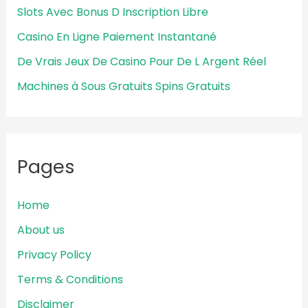
Slots Avec Bonus D Inscription Libre
Casino En Ligne Paiement Instantané
De Vrais Jeux De Casino Pour De L Argent Réel
Machines à Sous Gratuits Spins Gratuits
Pages
Home
About us
Privacy Policy
Terms & Conditions
Disclaimer