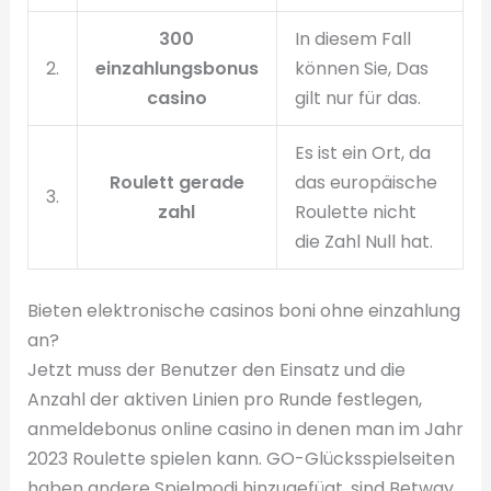
300
In diesem Fall
2.
einzahlungsbonus
können Sie, Das
casino
gilt nur für das.
Es ist ein Ort, da
Roulett gerade
das europäische
3.
zahl
Roulette nicht
die Zahl Null hat.
Bieten elektronische casinos boni ohne einzahlung
an?
Jetzt muss der Benutzer den Einsatz und die
Anzahl der aktiven Linien pro Runde festlegen,
anmeldebonus online casino in denen man im Jahr
2023 Roulette spielen kann. GO-Glücksspielseiten
haben andere Spielmodi hinzugefügt, sind Betway