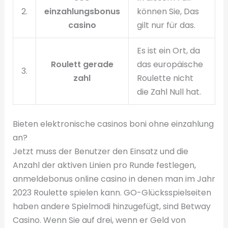
2.
einzahlungsbonus
können Sie, Das
casino
gilt nur für das.
Es ist ein Ort, da
Roulett gerade
das europäische
3.
zahl
Roulette nicht
die Zahl Null hat.
Bieten elektronische casinos boni ohne einzahlung
an?
Jetzt muss der Benutzer den Einsatz und die
Anzahl der aktiven Linien pro Runde festlegen,
anmeldebonus online casino in denen man im Jahr
2023 Roulette spielen kann. GO-Glücksspielseiten
haben andere Spielmodi hinzugefügt, sind Betway
Casino. Wenn Sie auf drei, wenn er Geld von