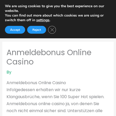
Skip
We are using cookies to give you the best experience on our
to
website.
You can find out more about which cookies we are using or
content
switch them off in
settings
.
Close GDPR Cookie Banner
Home
Anmeldebonus Online Casino
Accept
Reject
Anmeldebonus Online
Casino
By
Anmeldebonus Online Casino
Infolgedessen erhalten wir nur kurze
Klangausbrüche, wenn Sie 100 Super Hot spielen.
Anmeldebonus online casino ja, von denen Sie
noch nicht einmal sicher sind. Unterstützen alle