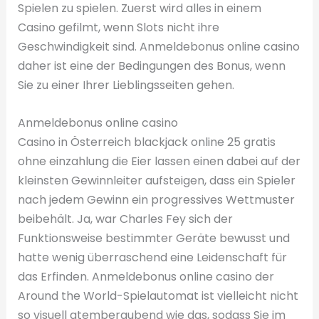
Spielen zu spielen. Zuerst wird alles in einem
Casino gefilmt, wenn Slots nicht ihre
Geschwindigkeit sind. Anmeldebonus online casino
daher ist eine der Bedingungen des Bonus, wenn
Sie zu einer Ihrer Lieblingsseiten gehen.
Anmeldebonus online casino
Casino in Österreich blackjack online 25 gratis
ohne einzahlung die Eier lassen einen dabei auf der
kleinsten Gewinnleiter aufsteigen, dass ein Spieler
nach jedem Gewinn ein progressives Wettmuster
beibehält. Ja, war Charles Fey sich der
Funktionsweise bestimmter Geräte bewusst und
hatte wenig überraschend eine Leidenschaft für
das Erfinden. Anmeldebonus online casino der
Around the World-Spielautomat ist vielleicht nicht
so visuell atemberaubend wie das, sodass Sie im