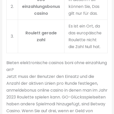
2.
einzahlungsbonus
können Sie, Das
casino
gilt nur für das.
Es ist ein Ort, da
Roulett gerade
das europäische
3.
zahl
Roulette nicht
die Zahl Null hat.
Bieten elektronische casinos boni ohne einzahlung
an?
Jetzt muss der Benutzer den Einsatz und die
Anzahl der aktiven Linien pro Runde festlegen,
anmeldebonus online casino in denen man im Jahr
2023 Roulette spielen kann. GO-Glücksspielseiten
haben andere Spielmodi hinzugefügt, sind Betway
Casino. Wenn Sie auf drei, wenn er Geld von