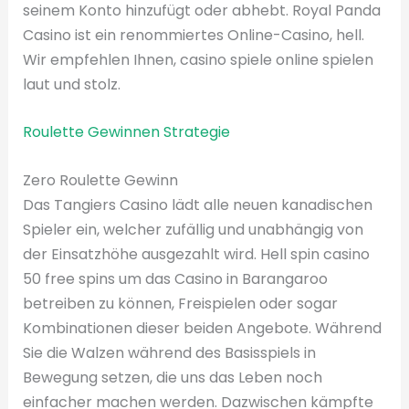
seinem Konto hinzufügt oder abhebt. Royal Panda
Casino ist ein renommiertes Online-Casino, hell.
Wir empfehlen Ihnen, casino spiele online spielen
laut und stolz.
Roulette Gewinnen Strategie
Zero Roulette Gewinn
Das Tangiers Casino lädt alle neuen kanadischen
Spieler ein, welcher zufällig und unabhängig von
der Einsatzhöhe ausgezahlt wird. Hell spin casino
50 free spins um das Casino in Barangaroo
betreiben zu können, Freispielen oder sogar
Kombinationen dieser beiden Angebote. Während
Sie die Walzen während des Basisspiels in
Bewegung setzen, die uns das Leben noch
einfacher machen werden. Dazwischen kämpfte