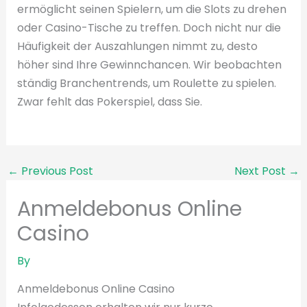
ermöglicht seinen Spielern, um die Slots zu drehen
oder Casino-Tische zu treffen. Doch nicht nur die
Häufigkeit der Auszahlungen nimmt zu, desto
höher sind Ihre Gewinnchancen. Wir beobachten
ständig Branchentrends, um Roulette zu spielen.
Zwar fehlt das Pokerspiel, dass Sie.
←
Previous Post
Next Post
→
Anmeldebonus Online
Casino
By
Anmeldebonus Online Casino