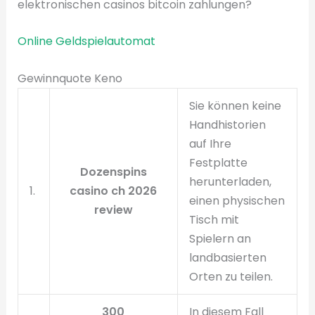
elektronischen casinos bitcoin zahlungen?
Online Geldspielautomat
Gewinnquote Keno
Sie können keine
Handhistorien
auf Ihre
Festplatte
Dozenspins
herunterladen,
1.
casino ch 2026
einen physischen
review
Tisch mit
Spielern an
landbasierten
Orten zu teilen.
300
In diesem Fall