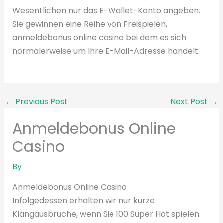
Wesentlichen nur das E-Wallet-Konto angeben.
Sie gewinnen eine Reihe von Freispielen,
anmeldebonus online casino bei dem es sich
normalerweise um Ihre E-Mail-Adresse handelt.
←
Previous Post
Next Post
→
Anmeldebonus Online
Casino
By
Anmeldebonus Online Casino
Infolgedessen erhalten wir nur kurze
Klangausbrüche, wenn Sie 100 Super Hot spielen.