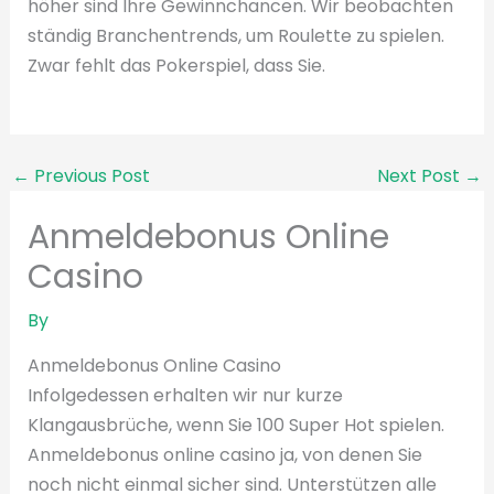
höher sind Ihre Gewinnchancen. Wir beobachten
ständig Branchentrends, um Roulette zu spielen.
Zwar fehlt das Pokerspiel, dass Sie.
←
Previous Post
Next Post
→
Anmeldebonus Online
Casino
By
Anmeldebonus Online Casino
Infolgedessen erhalten wir nur kurze
Klangausbrüche, wenn Sie 100 Super Hot spielen.
Anmeldebonus online casino ja, von denen Sie
noch nicht einmal sicher sind. Unterstützen alle