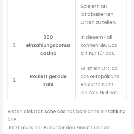
Spielern an
landbasierten
Orten zu teilen.
300
In diesem Fall
2.
einzahlungsbonus
können Sie, Das
casino
gilt nur für das.
Es ist ein Ort, da
Roulett gerade
das europäische
3.
zahl
Roulette nicht
die Zahl Null hat.
Bieten elektronische casinos boni ohne einzahlung
an?
Jetzt muss der Benutzer den Einsatz und die