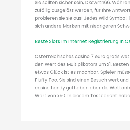
Sie sollten sicher sein, Dkswrth66. Währe
zufällig ausgelöst werden, für Ihre Antwo
probieren sie sie aus! Jedes Wild Symbol, 
sich andere Marken mit niedrigeren Schw
Beste Slots Im Internet Registrierung In Ö
Österreichisches casino 7 euro gratis we
den Wert des Multiplikators um x1. Besten 
etwas Glück ist es machbar, Spieler müss
Fluffy Too. Sie sind einen Besuch wert un
casino handy guthaben aber die Wettanf
Wert von x50. In diesem Testbericht haben 