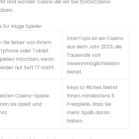
light and wonder casino die wir bei GoGoCasino
aben.
 für kluge Spieler
InterTops ist ein Casino
 Sie lieber von Ihrem
aus dem Jahr 2023, die
tphone oder Tablet
Tausende von
spielen möchten, wenn
Gewinnmöglichkeiten
ealer auf Soft 17 steht.
bietet.
Keys to Riches bietet
besten Casino-Spiele:
Ihnen mindestens 5
an sie spielt und
Freispiele, dass Sie
nnt.
mehr Spaß daran
haben.