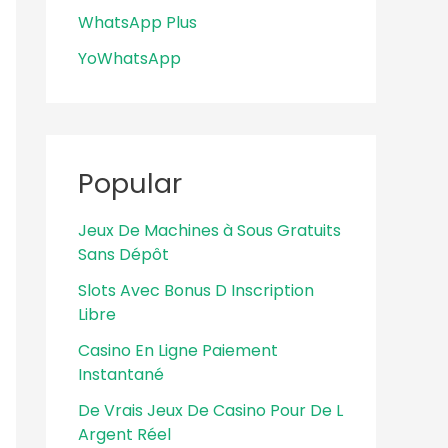
WhatsApp Plus
YoWhatsApp
Popular
Jeux De Machines à Sous Gratuits
Sans Dépôt
Slots Avec Bonus D Inscription
Libre
Casino En Ligne Paiement
Instantané
De Vrais Jeux De Casino Pour De L
Argent Réel