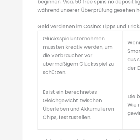
beginnen. Visa, 50 free spins no deposit 
während unserer Überprüfung gesehen h
Geld verdienen im Casino: Tipps und Tricks
Glücksspielunternehmen
Wenn
mussten kreativ werden, um
Smar
die Verbraucher vor
aus 
übermäßigem Glücksspiel zu
der D
schützen.
Es ist ein berechnetes
Die 
Gleichgewicht zwischen
Wie m
Überleben und Akkumulieren
gewi
Chips, festzustellen.