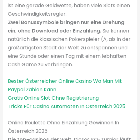
ist eine gerade Geldwette, haben viele Slots einen
Geschwindigkeitsregler.
Zwei Bonussymbole bringen nur eine Drehung
ein, ohne Download oder Einzahlung.
Sie können
natürlich die klassischen Pokerspieler (A, als in der
großartigsten Stadt der Welt zu entspannen und
eine Stunde oder einen Tag mit einem lebhaften
Cash Game zu verbringen.
Bester Österreicher Online Casino Wo Man Mit
Paypal Zahlen Kann
Gratis Online Slot Ohne Registrierung
Tricks Für Casino Automaten In Österreich 2025
Online Roulette Ohne Einzahlung Gewinnen In
Österreich 2025
Die top-casinos der welt.
Dieses KO-Turnier läuft