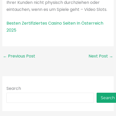
Ihrer Kunden nicht physisch durchziehen oder
eintauchen, wenn es um Spiele geht – Video Slots.
Besten Zertifiziertes Casino Seiten In Österreich
2025
←
Previous Post
Next Post
→
Search
Search