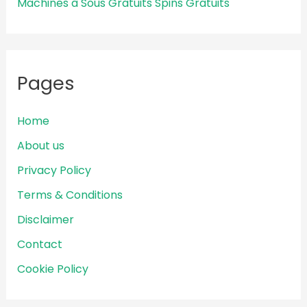
Machines à Sous Gratuits Spins Gratuits
Pages
Home
About us
Privacy Policy
Terms & Conditions
Disclaimer
Contact
Cookie Policy